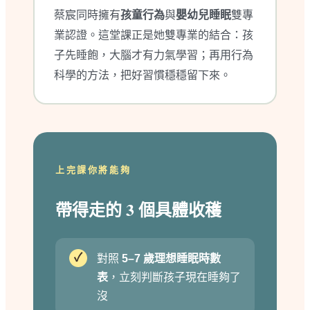
蔡宸同時擁有
孩童行為
與
嬰幼兒睡眠
雙專
業認證。這堂課正是她雙專業的結合：孩
子先睡飽，大腦才有力氣學習；再用行為
科學的方法，把好習慣穩穩留下來。
上完課你將能夠
帶得走的 3 個具體收穫
✓
對照
5–7 歲理想睡眠時數
表
，立刻判斷孩子現在睡夠了
沒