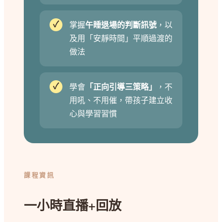
✓
掌握
午睡退場的判斷訊號
，以
及用「安靜時間」平順過渡的
做法
✓
學會
「正向引導三策略」
，不
用吼、不用催，帶孩子建立收
心與學習習慣
課程資訊
一小時直播+回放